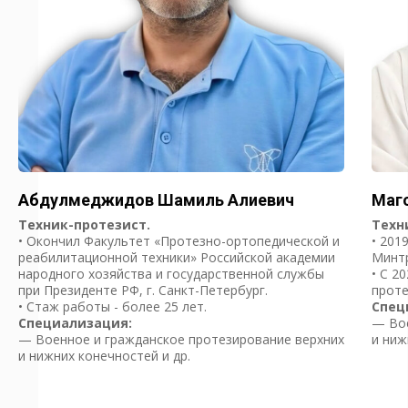
Абдулмеджидов Шамиль Алиевич
Маг
Техник-протезист.
Техн
• Окончил Факультет «Протезно-ортопедической и
• 201
реабилитационной техники» Российской академии
Минтр
народного хозяйства и государственной службы
• С 2
при Президенте РФ, г. Санкт-Петербург.
проте
• Стаж работы - более 25 лет.
Спец
Специализация:
— Вое
— Военное и гражданское протезирование верхних
и ниж
и нижних конечностей и др.