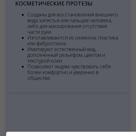
КОСМЕТИЧЕСКИЕ ПРОТЕЗЫ
Созданы для восстановления внешнего
вида запястья или пальцев человека,
либо для маскирования отсутствия
части руки.
Изготавливаются из силикона, пластика
или фибростекла
Имитируют естественный вид,
дополненный рельефом, цветом и
текстурой кожи.
Позволяют людям чувствовать себя
более комфортно и уверенно в
обществе.