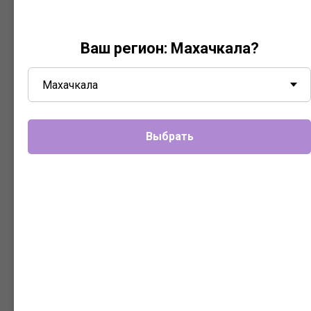
Ваш регион:
Махачкала
?
Выбрать
СПОРТИВНЫЕ ПРОТЕЗЫ
Это специальные протезы, которые
применяются только во время
тренировок.
Они представляют собой модульные